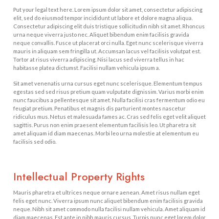
Put your legal text here. Lorem ipsum dolor sit amet, consectetur adipiscing
elit, sed do eiusmod tempor incididunt ut labore et dolore magna aliqua.
Consectetur adipiscing elit duis tristique sollicitudin nibh sit amet. Rhoncus
urna neque viverra justo nec. Aliquet bibendum enim facilisis gravida
neque convallis. Fusce ut placerat orci nulla. Eget nunc scelerisque viverra
mauris in aliquam sem fringilla ut. Accumsan lacus vel facilisis volutpat est.
Tortor at risus viverra adipiscing. Nisi lacus sed viverra tellus in hac
habitasse platea dictumst. Facilisi nullam vehicula ipsum a.
Sit amet venenatis urna cursus eget nunc scelerisque. Elementum tempus
egestas sed sed risus pretium quam vulputate dignissim. Varius morbi enim
nunc faucibus a pellentesque sit amet. Nulla facilisi cras fermentum odio eu
feugiat pretium. Penatibus et magnis dis parturient montes nascetur
ridiculus mus. Netus et malesuada fames ac. Cras sed felis eget velit aliquet
sagittis. Purus non enim praesent elementum facilisis leo. Ut pharetra sit
amet aliquam id diam maecenas. Morbi leo urna molestie at elementum eu
facilisis sed odio.
Intellectual Property Rights
Mauris pharetra et ultrices neque ornare aenean. Amet risus nullam eget
felis eget nunc. Viverra ipsum nunc aliquet bibendum enim facilisis gravida
neque. Nibh sit amet commodo nulla facilisi nullam vehicula. Amet aliquam id
diam maecenas. Est ante in nibh mauris cursus. Turpis nunc eget lorem dolor