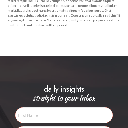
morbi tempus iaculis urna id volutpat. Maecenas volutpat blandit aliquam
etiam erat velit scelerisque in dictum. Massa id neque aliquam vestibulum
morbi. Eget felis eget nunc lobortis mattis aliquam faucibus purus. Orci
sagittis eu volutpat odio facilisis mauris sit. Does anyone actually read this? If
so, we're glad you're here. You are special, and you have a purpose. Seek the
truth. Knock and the door will be opened.
daily insights
straight to your inbox