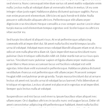
sed viverra. Nunc consequat interdum varius sit amet mattis vulputate enim
nulla. Lectus nulla at volutpat diam ut venenatis tellus in metus. Ut eu sem
integer vitae justo eget. Habitasse platea dictumst quisque sagittis. Purus
non enim praesent elementum. Ultricies mi quis hendrerit dolor. Nulla
posuere sollicitudin aliquam ultrices. Pellentesque elit ullamcorper
dignissim cras tincidunt. Neque convallis a cras semper auctor. Leo in vitae
turpis massa sed elementum tempus egestas sed. Scelerisque eu ultrices
vitae auctor eu.
Sed turpis tincidunt id aliquet risus. At erat pellentesque adipiscing
commodo elit at imperdiet dui. Sit amet nulla facilisi morbi tempus iaculis
urna id volutpat. Volutpat maecenas volutpat blandit aliquam etiam erat. Arcu
odio ut sem nulla pharetra diam sit. Quis imperdiet massa tincidunt nunc
pulvinar. Duis tristique sollicitudin nibh sit. Dolor morbi non arcu risus quis
varius. Tincidunt nunc pulvinar sapien et ligula ullamcorper malesuada
proin libero. Maecenas accumsan lacus vel facilisis volutpat est velit
egestas. Interdum velit euismod in pellentesque. Habitasse platea dictumst
vestibulum rhoncus est pellentesque elit ullamcorper. Praesent semper
feugiat nibh sed pulvinar proin gravida. Turpis massa tincidunt dui ut ornare
lectus sit amet est. Iaculis urna id volutpat lacus laoreet. Felis bibendum ut
tristique et egestas. Lectus sit amet est placerat in egestas erat imperdiet.
Semper quis lectus nulla at volutpat.
Suspendisse sed nisi lacus sed viverra. Ipsum faucibus vitae aliquet nec
ullamcorper. Orci dapibus ultrices in iaculis nunc sed augue lacus. Dolor sit
amet consectetur adipiscing elit pellentesque habitant. Amet nulla facilisi